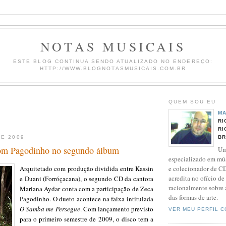
NOTAS MUSICAIS
ESTE BLOG CONTINUA SENDO ATUALIZADO NO ENDEREÇO:
HTTP://WWW.BLOGNOTASMUSICAIS.COM.BR
QUEM SOU EU
MA
RI
RI
DE 2009
BR
om Pagodinho no segundo álbum
Um
especializado em mús
e colecionador de C
Arquitetado com produção dividida entre Kassin
acredita no ofício de
e Duani (Forróçacana), o segundo CD da cantora
racionalmente sobre
Mariana Aydar conta com a participação de Zeca
das formas de arte.
Pagodinho. O dueto acontece na faixa intitulada
O Samba me Persegue
. Com lançamento previsto
VER MEU PERFIL 
para o primeiro semestre de 2009, o disco tem a