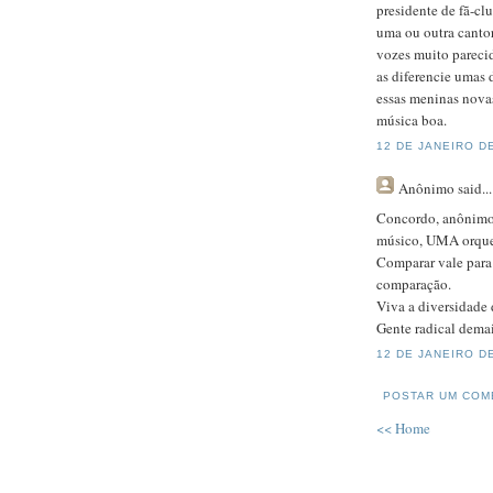
presidente de fã-clu
uma ou outra canto
vozes muito pareci
as diferencie umas 
essas meninas novas
música boa.
12 DE JANEIRO DE
Anônimo
said...
Concordo, anônimo.
músico, UMA orque
Comparar vale para 
comparação.
Viva a diversidade
Gente radical demai
12 DE JANEIRO DE
POSTAR UM COM
<< Home