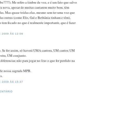
be????). Me refiro a timbre de voz, e é um fato que salvo
ra nova, apesar de muitas cantarem muito bem, têm
das. Mas quase toidas elas, mesmo sem ter uma voz que
das outras (como Elis, Gal e Bethânia tinham e têm),
 tem focado no que é realmente importante, que é fazer
 2009 ÀS 12:08
 Se for assim, só haverá UMA cantora, UM cantor, UM
stra, UM conjunto.
diferenciar, não para jogar no lixo o que for perdido na
 de nossa sagrada MPB.
s.
 2009 ÀS 15:37
ENTÁRIO