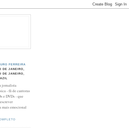
URO FERREIRA
O DE JANEIRO,
O DE JANEIRO,
AZIL
 jornalista
ica - fã de cantoras
Ds e DVDs - que
 escrever
 a mais emocional
COMPLETO