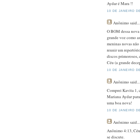
Aydar é Mara !!
10 DE JANEIRO DE
Anônimo
said...
O BOM dessa nova g
grande voz como as 
meninas novas não 
reunir um repertóri
discos primorosos, 
Céu (a grande decep
10 DE JANEIRO DE
Anônimo
said...
Comprei Kavita 1, 
Mariana Aydar para 
uma boa nova!
10 DE JANEIRO DE
Anônimo
said...
Anônimo 4:13, Céu 
se discute.