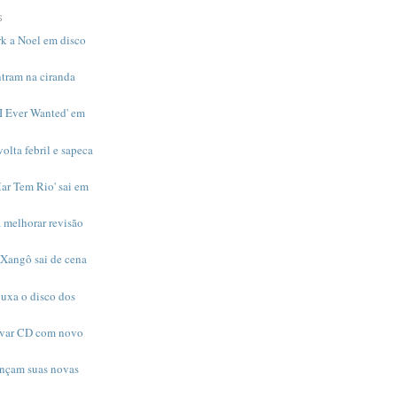
S
rk a Noel em disco
ntram na ciranda
 I Ever Wanted' em
olta febril e sapeca
ar Tem Rio' sai em
a melhorar revisão
 Xangô sai de cena
uxa o disco dos
avar CD com novo
nçam suas novas