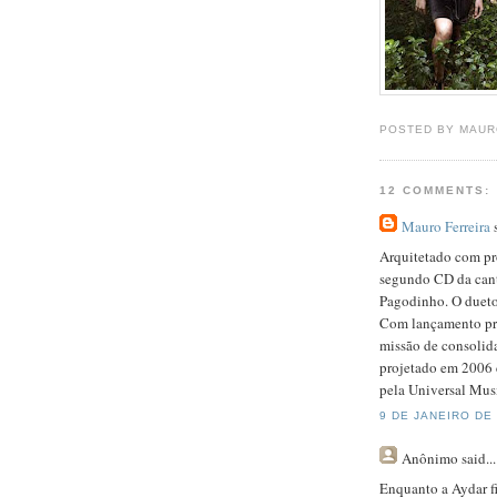
POSTED BY MAUR
12 COMMENTS:
Mauro Ferreira
s
Arquitetado com pr
segundo CD da cant
Pagodinho. O dueto
Com lançamento pre
missão de consolid
projetado em 2006 
pela Universal Mus
9 DE JANEIRO DE 
Anônimo
said...
Enquanto a Aydar fi