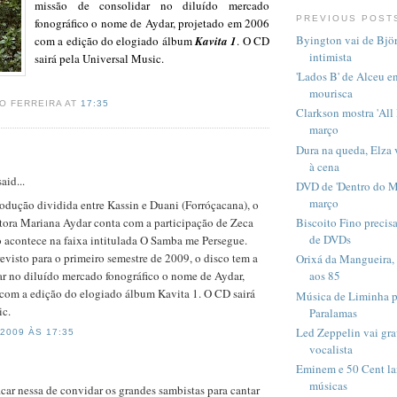
missão de consolidar no diluído mercado
PREVIOUS POST
fonográfico o nome de Aydar, projetado em 2006
Byington vai de Bjö
com a edição do elogiado álbum
Kavita 1
. O CD
intimista
sairá pela Universal Music.
'Lados B' de Alceu e
mourisca
O FERREIRA AT
17:35
Clarkson mostra 'All
março
Dura na queda, Elza v
à cena
aid...
DVD de 'Dentro do M
março
odução dividida entre Kassin e Duani (Forróçacana), o
ora Mariana Aydar conta com a participação de Zeca
Biscoito Fino precis
de DVDs
 acontece na faixa intitulada O Samba me Persegue.
visto para o primeiro semestre de 2009, o disco tem a
Orixá da Mangueira,
ar no diluído mercado fonográfico o nome de Aydar,
aos 85
com a edição do elogiado álbum Kavita 1. O CD sairá
Música de Liminha p
ic.
Paralamas
Led Zeppelin vai gr
2009 ÀS 17:35
vocalista
Eminem e 50 Cent la
músicas
car nessa de convidar os grandes sambistas para cantar